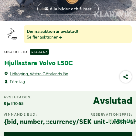
Alla bilder och filmer
Denna auktion är avslutad!
Se fler auktioner
OBJEKT-ID:
3243443
Hjullastare Volvo L50C
Lidköping, Västra Götalands län
Företag
Avslutad
AVSLUTADES:
8 juli 10:55
VINNANDE BUD:
RESERVATIONSPRIS:
{bid, number, ::currency/SEK unit-width-sh
Uppnått