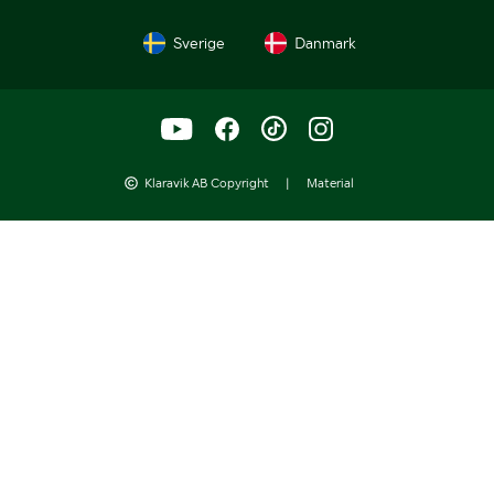
Sverige
Danmark
Klaravik AB Copyright
|
Material