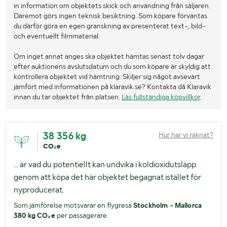
in information om objektets skick och användning från säljaren.
Däremot görs ingen teknisk besiktning. Som köpare förväntas
du därför göra en egen granskning av presenterat text-, bild-
och eventuellt filmmaterial.
Om inget annat anges ska objektet hämtas senast tolv dagar
efter auktionens avslutsdatum och du som köpare är skyldig att
kontrollera objektet vid hämtning. Skiljer sig något avsevärt
jämfört med informationen på klaravik.se? Kontakta då Klaravik
innan du tar objektet från platsen.
Läs fullständiga köpvillkor
.
38 356 kg
Hur har vi räknat?
CO₂e
... är vad du potentiellt kan undvika i koldioxidutsläpp
genom att köpa det här objektet begagnat istället för
nyproducerat.
Som jämförelse motsvarar en flygresa
Stockholm - Mallorca
380 kg CO₂e
per passagerare.