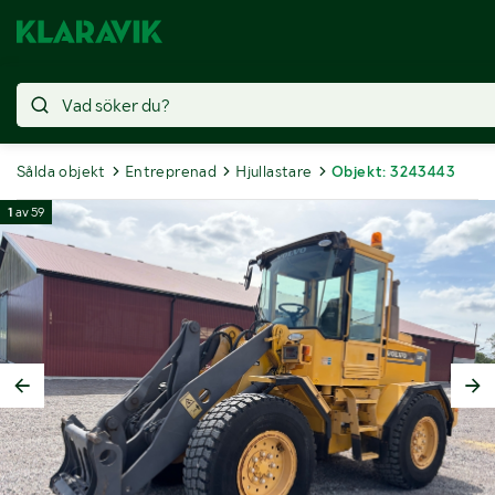
Sålda objekt
Entreprenad
Hjullastare
Objekt: 3243443
1
av
59