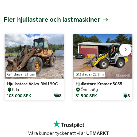
Fler hjullastare och lastmaskiner
4 dagar 21 tim
3 dagar 22 tim
Hjullastare Volvo BM L90C
Hjullastare Kramer 5055
Eda
Ödeshög
103 000 SEK
8
31 500 SEK
8
Våra kunder tycker att vi är
UTMÄRKT