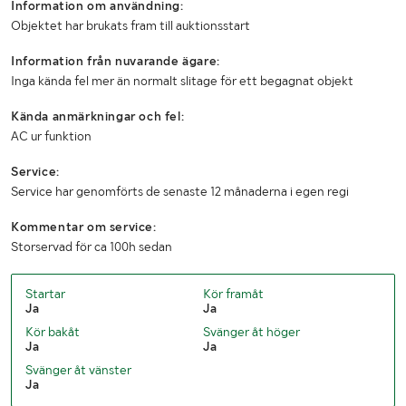
Information om användning:
Däckdimension bak
17.5 R 25
Objektet har brukats fram till auktionsstart
MÅTT OCH VIKT:
Information från nuvarande ägare:
Inga kända fel mer än normalt slitage för ett begagnat objekt
Tjänstevikt (kg)
8920
Kända anmärkningar och fel:
Max lastvikt (kg)
280
AC ur funktion
Totalvikt (kg)
9200
Service:
Service har genomförts de senaste 12 månaderna i egen regi
Kommentar om service:
Storservad för ca 100h sedan
Startar
Kör framåt
Ja
Ja
Kör bakåt
Svänger åt höger
Ja
Ja
Svänger åt vänster
Ja