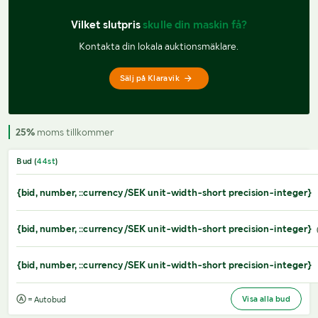
Vilket slutpris 
skulle din maskin få?
Kontakta din lokala auktionsmäklare.
Sälj på Klaravik
25%
moms tillkommer
Bud (
44
st
)
{bid, number, ::currency/SEK unit-width-short precision-integer}
{bid, number, ::currency/SEK unit-width-short precision-integer}
{bid, number, ::currency/SEK unit-width-short precision-integer}
Visa alla bud
= Autobud