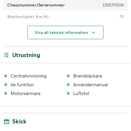
Chassinummer/Serienummer
L50CP11514
Maxhastighet (km/h)
39
Analoga drifttimmar (h)
11555
Visa all teknisk information
Motoreffekt (kW/hk)
71 kW / 96 hp
Fordonsstatus
Avställd, fordonsskatt tillkommer vid påställning.
Utrustning
Senaste godkända besiktning
20150304
Besiktigad till och med
20170331
Centralsmörjning
Brandsläckare
4e funktion
Användarmanual
Körförbud
Ja, 2017-04-01
Motorvärmare
Luftstol
Importerad
Nej
Antal registrerade ägare
5
Skick
Däckdimension fram
17.5 R 25