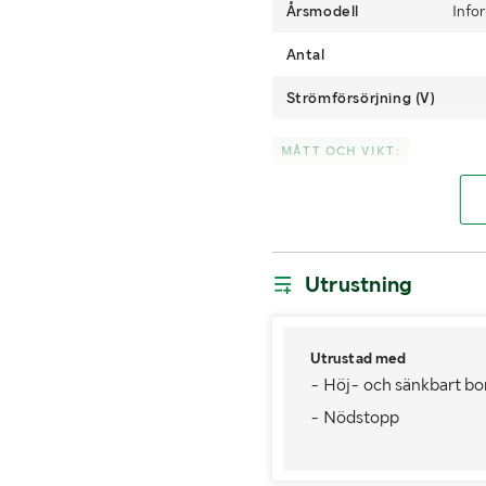
Årsmodell
Info
Antal
Strömförsörjning (V)
MÅTT OCH VIKT:
Bordets mått (mm)
Djup (mm)
C
Utrustning
LASTHJÄLPSINFORMATION:
Information om lasthjälp
Utrustad med
- Höj- och sänkbart bo
- Nödstopp