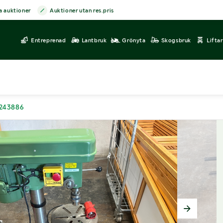
a auktioner
Auktioner utan res.pris
Entreprenad
Lantbruk
Grönyta
Skogsbruk
Lifta
3243886