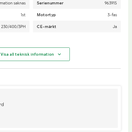
rmation saknas
Serienummer
963915
1st
Motortyp
3-fas
230/400/3PH
CE-märkt
Ja
Visa all teknisk information
Ca 29 cm
Bredd (mm)
Ca 29 cm
a 60 cm totalt
Höjd (mm)
Ca 97 cm
Palldragare
rd