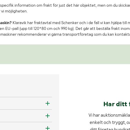
specifik information om frakt för just det här objektet, men om du skickar
 vi möjligheten.
maskin?
Klaravik har fraktavtal med Schenker och i de fall vi kan hjälpa till
n EU-pall (upp till 120*80 cm och 990 kg). Det går att beställa frakt inom 
re maskiner rekommenderar vi gärna transportföretag som du kan kontakt
Har ditt 
Vi har auktionsmäklar
enkelt och tryggt, o
ditt företag hundra