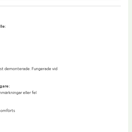
lle:
ast demonterade. Fungerade vid
gare:
nmärkningar eller fel
nomförts