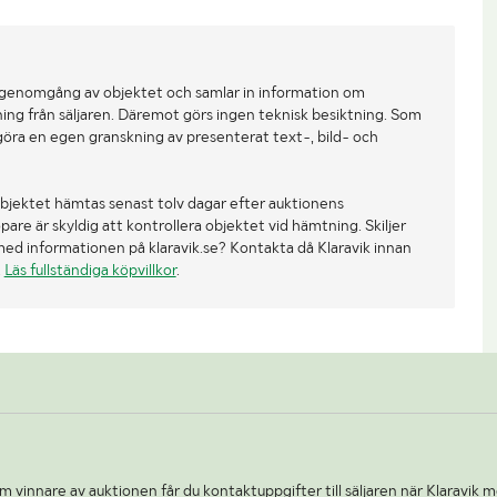
 genomgång av objektet och samlar in information om
ing från säljaren. Däremot görs ingen teknisk besiktning. Som
göra en egen granskning av presenterat text-, bild- och
bjektet hämtas senast tolv dagar efter auktionens
re är skyldig att kontrollera objektet vid hämtning. Skiljer
med informationen på klaravik.se? Kontakta då Klaravik innan
.
Läs fullständiga köpvillkor
.
 vinnare av auktionen får du kontaktuppgifter till säljaren när Klaravik m