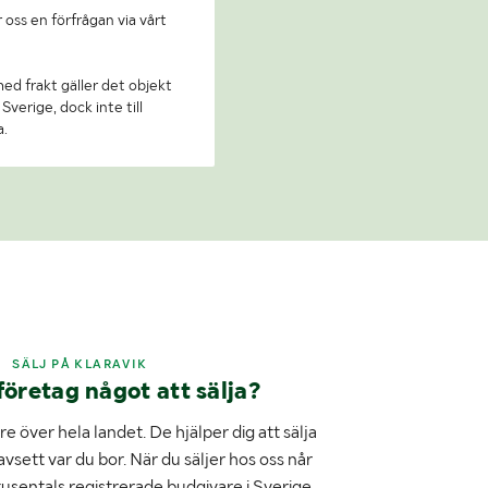
 oss en förfrågan via vårt
 med frakt gäller det objekt
Sverige, dock inte till
a.
SÄLJ PÅ KLARAVIK
företag något att sälja?
e över hela landet. De hjälper dig att sälja
avsett var du bor. När du säljer hos oss når
tusentals registrerade budgivare i Sverige