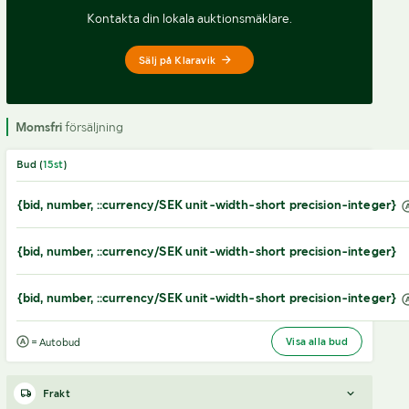
Kontakta din lokala auktionsmäklare.
Sälj på Klaravik
Momsfri
försäljning
Bud (
15
st
)
{bid, number, ::currency/SEK unit-width-short precision-integer}
{bid, number, ::currency/SEK unit-width-short precision-integer}
{bid, number, ::currency/SEK unit-width-short precision-integer}
Visa alla bud
= Autobud
Frakt