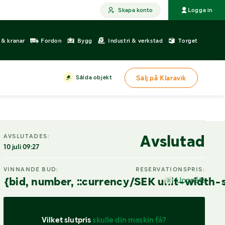
Skapa konto
Logga in
r & kranar
Fordon
Bygg
Industri & verkstad
Torget
Sålda objekt
Sälj på Klaravik
Avslutad
AVSLUTADES:
10 juli 09:27
VINNANDE BUD:
RESERVATIONSPRIS:
{bid, number, ::currency/SEK unit-width-
Uppnått
Vilket slutpris 
skulle din maskin få?