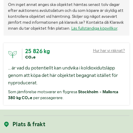
Om inget annat anges ska objektet hämtas senast tolv dagar
efter auktionens avslutsdatum och du som köpare är skyldig att
kontrollera objektet vid hämtning. Skiljer sig något avsevärt
jämfört med informationen på klaravik.se? Kontakta då Klaravik
innan du tar objektet från platsen.
Läs fullständiga köpvillkor
.
25 826 kg
Hur har vi räknat?
CO₂e
... är vad du potentiellt kan undvika i koldioxidutsläpp
genom att köpa det här objektet begagnat istället för
nyproducerat.
Som jämförelse motsvarar en flygresa
Stockholm - Mallorca
380 kg CO₂e
per passagerare.
Plats & frakt