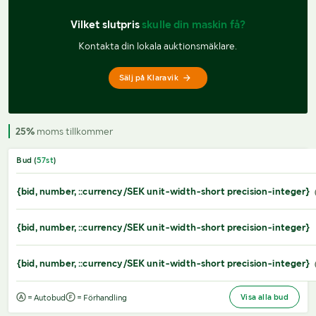
Vilket slutpris 
skulle din maskin få?
Kontakta din lokala auktionsmäklare.
Sälj på Klaravik
25%
moms tillkommer
Bud (
57
st
)
{bid, number, ::currency/SEK unit-width-short precision-integer}
{bid, number, ::currency/SEK unit-width-short precision-integer}
{bid, number, ::currency/SEK unit-width-short precision-integer}
Visa alla bud
= Autobud
= Förhandling