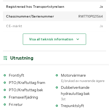
Registrerad hos Transportstyrelsen
Ja
Chassinummer/Serienummer
RW7710P021564
CE-märkt
Ja
Drifttimmar (h)
6780
Visa all teknisk information
Motoreffekt (kW/hk)
114 kW / 154 hp
4WD
Ja
Utrustning
Maxhastighet (km/h)
40
Växellåda
Powershift
Frontlyft
Motorvärmare
Ej brukad av nuvarande ägare
PTO/Kraftuttag fram
Antal växlar
19
Dubbelverkande
PTO/Kraftuttag bak
hydrauluttag bak
Drivmedel
Diesel
Framaxelfjädring
3st
Dimensioner däck fram
600/65R28
Fri retur
Trepunktslyft