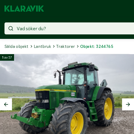
Sålda objekt
Lantbruk
Traktorer
Objekt: 3244765
1
av
57