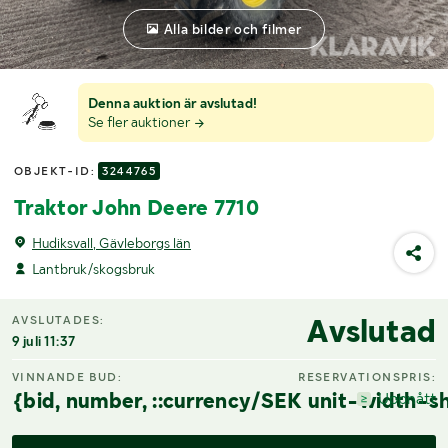
Alla bilder och filmer
Denna auktion är avslutad!
Se fler auktioner
OBJEKT-ID:
3244765
Traktor John Deere 7710
Hudiksvall, Gävleborgs län
Lantbruk/skogsbruk
Avslutad
AVSLUTADES:
9 juli 11:37
VINNANDE BUD:
RESERVATIONSPRIS:
{bid, number, ::currency/SEK unit-width-sh
Uppnått