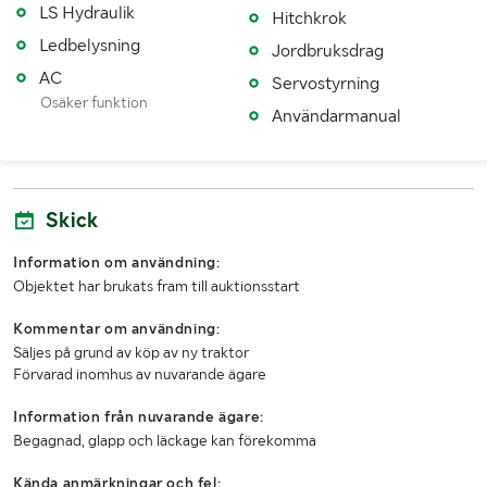
LS Hydraulik
Hitchkrok
Dimensioner däck bak
650/65R42
Ledbelysning
Jordbruksdrag
Antal nycklar
2
AC
Servostyrning
Osäker funktion
Fordonsstatus
Påställd
Användarmanual
Importerad
Nej
MÅTT OCH VIKT:
Skick
Tjänstevikt (kg)
6980
Information om användning:
Objektet har brukats fram till auktionsstart
Lastvikt (kg)
4520
Kommentar om användning:
Totalvikt (kg)
11500
Säljes på grund av köp av ny traktor
Förvarad inomhus av nuvarande ägare
Längd (mm)
5150
Information från nuvarande ägare:
Bredd (mm)
2500
Begagnad, glapp och läckage kan förekomma
Kända anmärkningar och fel: