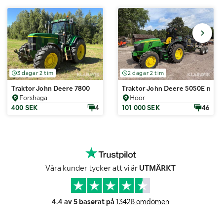
3 dagar 2 tim
2 dagar 2 tim
Traktor John Deere 7800
Traktor John Deere 5050E med
Forshaga
Höör
400 SEK
4
101 000 SEK
46
Våra kunder tycker att vi är
UTMÄRKT
4.4 av 5 baserat på
13428 omdömen