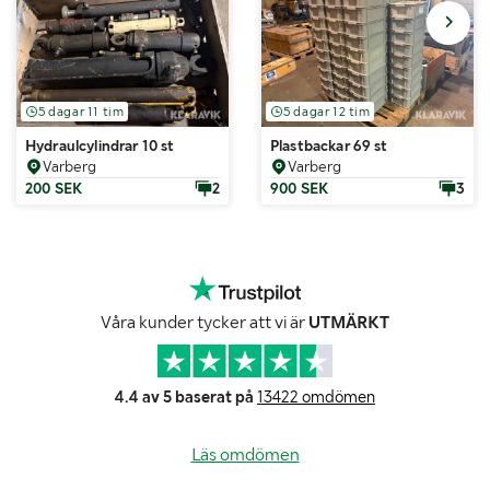
5 dagar 11 tim
5 dagar 12 tim
Hydraulcylindrar 10 st
Plastbackar 69 st
Varberg
Varberg
200 SEK
2
900 SEK
3
Våra kunder tycker att vi är
UTMÄRKT
4.4 av 5 baserat på
13422 omdömen
Läs omdömen