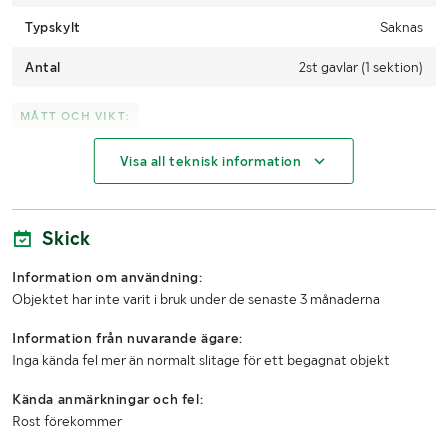
Typskylt
Saknas
Antal
2st gavlar (1 sektion)
MÅTT OCH VIKT:
Visa all teknisk information
Bredd
25cm
Höjd
217cm
Skick
Djup
106cm
Information om användning:
LASTHJÄLPSINFORMATION:
Objektet har inte varit i bruk under de senaste 3 månaderna
Information från nuvarande ägare:
Lasthjälp med
Truck
Inga kända fel mer än normalt slitage för ett begagnat objekt
Kända anmärkningar och fel:
Rost förekommer