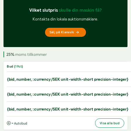
Vilket slutpris 
skulle din maskin få?
Kontakta din lokala auktionsmäklare.
Sälj på Klaravik
25%
moms tillkommer
Bud (
19
st
)
{bid, number, ::currency/SEK unit-width-short precision-integer}
{bid, number, ::currency/SEK unit-width-short precision-integer}
{bid, number, ::currency/SEK unit-width-short precision-integer}
Visa alla bud
= Autobud