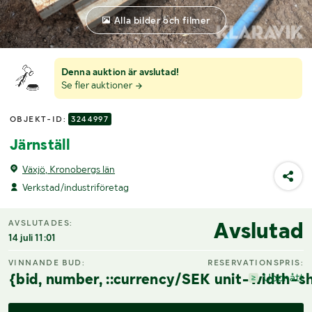
Alla bilder och filmer
Denna auktion är avslutad!
Se fler auktioner
OBJEKT-ID:
3244997
Järnställ
Växjö, Kronobergs län
Verkstad/industriföretag
Avslutad
AVSLUTADES:
14 juli 11:01
VINNANDE BUD:
RESERVATIONSPRIS:
{bid, number, ::currency/SEK unit-width-sh
Uppnått