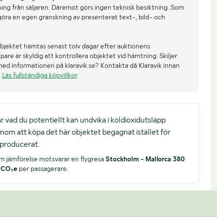
ing från säljaren. Däremot görs ingen teknisk besiktning. Som
göra en egen granskning av presenterat text-, bild- och
bjektet hämtas senast tolv dagar efter auktionens
re är skyldig att kontrollera objektet vid hämtning. Skiljer
med informationen på klaravik.se? Kontakta då Klaravik innan
.
Läs fullständiga köpvillkor
.
. är vad du potentiellt kan undvika i koldioxidutsläpp
nom att köpa det här objektet begagnat istället för
producerat.
m jämförelse motsvarar en flygresa
Stockholm - Mallorca 380
 CO₂e
per passagerare.