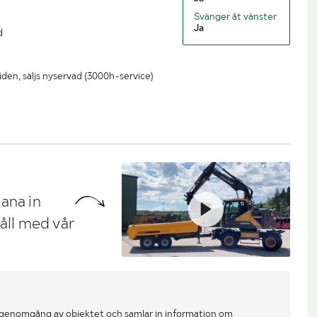
Svänger åt vänster
Ja
d
den, säljs nyservad (3000h-service)
ana in
håll med vår
 genomgång av objektet och samlar in information om