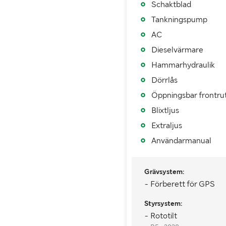
Schaktblad
Tankningspump
Vikt (kg)
AC
Dieselvärmare
Hammarhydraulik
Dörrlås
Öppningsbar frontru
Blixtljus
Extraljus
Användarmanual
Grävsystem:
- Förberett för GPS
Styrsystem:
- Rototilt