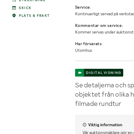
UTRUSTNING
Service:
SKICK
Kontinuerligt servad på verksta
PLATS & FRAKT
Kommentar om service:
Kommer servas under auktionsti
Har förvarats:
Utomhus
DIGITAL VISNING
Se detaljerna och sp
objektet från olika 
filmade rundtur
Viktig information
Vår auktionsmäklare gör en