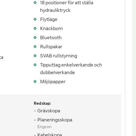
18 positioner för att ställa
hydrauliktryck
19700
Bredd (m)
2,55m
Flytläge
Knäckbom
Bluetooth
Rullspakar
SVAB rullstyrning
ta
Tipputtag enkelverkande och
dubbelverkande
Miljöpapper
Redskap:
- Grävskopa
- Planeringsskopa
Engcon
- Kabelskopa