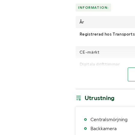
INFORMATION:
År
Registrerad hos Transports
CE-märkt
Digitala drifttimmar
Drivmedel
Typ av
Miljöolj
hydraulolja
Utrustning
Däckdimension fram
Antal nycklar
Centralsmörjning
Backkamera
MÅTT OCH VIKT: