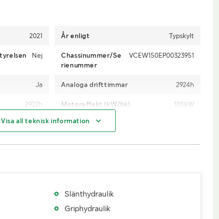
2021
År enligt
Typskylt
tyrelsen
Nej
Chassinummer/Se
VCEW150EP00323951
rienummer
Ja
Analoga drifttimmar
2924h
2922h
Motoreffekt (kW/hk)
105kW
Visa all teknisk information
Diesel
AdBlue
Ja, inkopplat
a Volvos Mendo
Däckfabrikat
Trelleborg
Longlife
20.00-20
Däckdimension bak
20.00-20
2
Besiktigad till och med
2027-03
Slänthydraulik
Griphydraulik