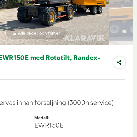
Alla bilder och filmer
EWR150E med Rototilt, Randex-
vas innan försäljning (3000h service)
Modell:
EWR150E