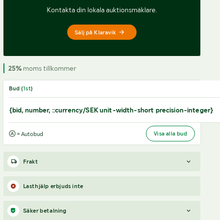
Kontakta din lokala auktionsmäklare.
Sälj på Klaravik
25%
moms tillkommer
Bud (
1
st
)
{bid, number, ::currency/SEK unit-width-short precision-integer}
Visa alla bud
= Autobud
Frakt
Boka frakt?
Det finns ingen specifik information om frakt
Lasthjälp erbjuds inte
för just det här objektet, men om du skickar oss en förfrågan
via vårt
fraktformulär
, så undersöker vi möjligheten.
Säker betalning