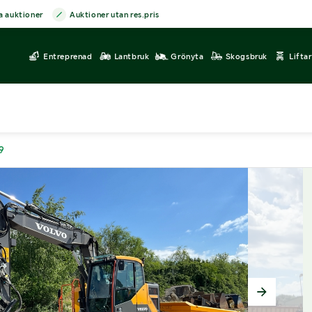
a auktioner
Auktioner utan res.pris
Entreprenad
Lantbruk
Grönyta
Skogsbruk
Lifta
9