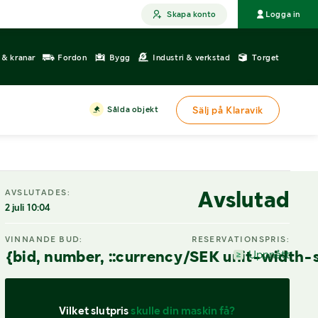
Skapa konto
Logga in
r & kranar
Fordon
Bygg
Industri & verkstad
Torget
Sålda objekt
Sälj på Klaravik
DIGITAL VISNING
Avslutad
AVSLUTADES:
2 juli 10:04
VINNANDE BUD:
RESERVATIONSPRIS:
{bid, number, ::currency/SEK unit-width-
Uppnått
Vilket slutpris 
skulle din maskin få?