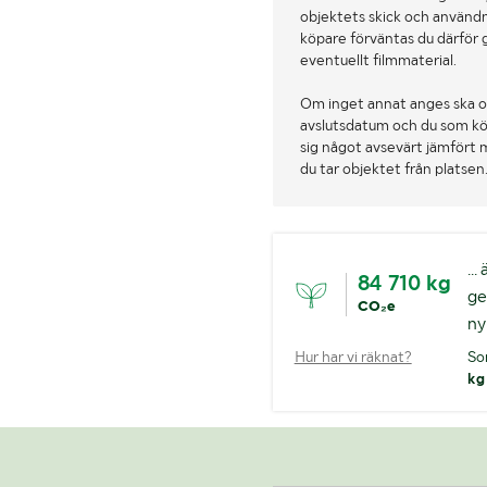
objektets skick och användn
köpare förväntas du därför 
eventuellt filmmaterial.
Om inget annat anges ska o
avslutsdatum och du som köpa
sig något avsevärt jämfört 
du tar objektet från platsen
..
84 710 kg
ge
CO₂e
ny
Hur har vi räknat?
So
kg