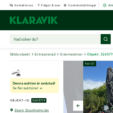
Kontakta oss
Frågor & svar
Cookieinställningar
All
Sålda objekt
Entreprenad
Grävmaskiner
Objekt: 324571
1
av
121
Denna auktion är avslutad!
Se fler auktioner
OBJEKT-ID:
3245719
Ekerö, Stockholms län