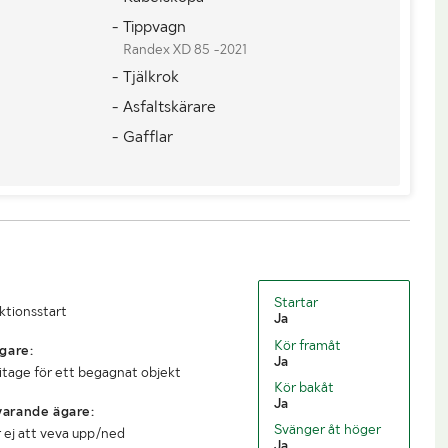
- Tippvagn
Randex XD 85 -2021
- Tjälkrok
- Asfaltskärare
- Gafflar
Startar
uktionsstart
Ja
Kör framåt
gare:
Ja
litage för ett begagnat objekt
Kör bakåt
Ja
arande ägare:
Svänger åt höger
r ej att veva upp/ned
Ja