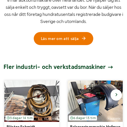
Vi har auktionsmäklare över hela landet. De hjälper dig att
sälja enkelt och tryggt, oavsett var du bor. När du säljer hos
oss når ditt företag hundratusentals registrerade budgivare i
Sverige och utomlands.
Läs mer om att sälja
Fler industri- och verkstadsmaskiner
3 dagar 14 tim
6 dagar 13 tim
Bläster Schmidt
Balanseringsmaskin Hofmann G