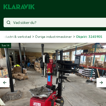
Industri & verkstad
Övriga industrimaskiner
Objekt: 3245905
1
av
14