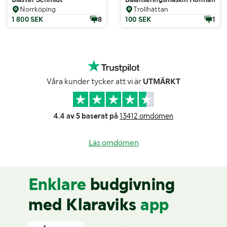
Norrköping
Trollhättan
1 800 SEK
8
100 SEK
1
Våra kunder tycker att vi är
UTMÄRKT
4.4 av 5 baserat på
13412 omdömen
Läs omdömen
Enklare
budgivning
med Klaraviks
app