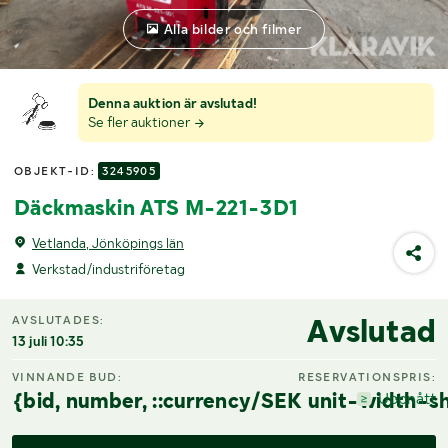
Alla bilder och filmer
Denna auktion är avslutad!
Se fler auktioner
OBJEKT-ID:
3245905
Däckmaskin ATS M-221-3D1
Vetlanda, Jönköpings län
Verkstad/industriföretag
Avslutad
AVSLUTADES:
13 juli 10:35
VINNANDE BUD:
RESERVATIONSPRIS:
{bid, number, ::currency/SEK unit-width-sh
Uppnått