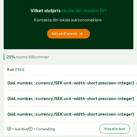
Vilket slutpris 
skulle din maskin få?
Kontakta din lokala auktionsmäklare.
Sälj på Klaravik
25%
moms tillkommer
Bud (
18
st
)
{bid, number, ::currency/SEK unit-width-short precision-integer}
{bid, number, ::currency/SEK unit-width-short precision-integer}
{bid, number, ::currency/SEK unit-width-short precision-integer}
Visa alla bud
= Autobud
= Förhandling