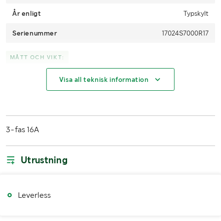
År enligt
Typskylt
Serienummer
17024S7000R17
MÅTT OCH VIKT:
Visa all teknisk information
Bredd
900mm
Höjd
1800mm
Djup
1150mm
3-fas 16A
LASTHJÄLPSINFORMATION:
Utrustning
Lasthjälp med
Truck
Leverless