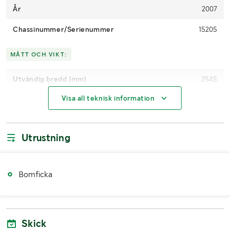
År
2007
Chassinummer/Serienummer
15205
MÅTT OCH VIKT:
Utvändig bredd (mm)
2545
Visa all teknisk information
Övriga mått
Invändig längd: 650cm
Utrustning
Bomficka
Skick