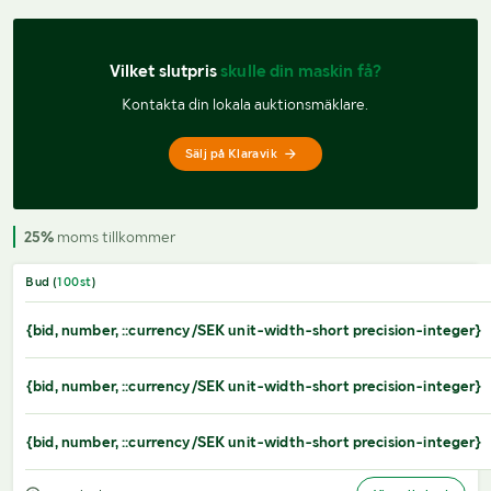
Vilket slutpris 
skulle din maskin få?
Kontakta din lokala auktionsmäklare.
Sälj på Klaravik
25%
moms tillkommer
Bud (
100
st
)
{bid, number, ::currency/SEK unit-width-short precision-integer}
{bid, number, ::currency/SEK unit-width-short precision-integer}
{bid, number, ::currency/SEK unit-width-short precision-integer}