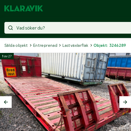
Sålda objekt
Entreprenad
Lastväxlarflak
Objekt: 3246289
1
av
27