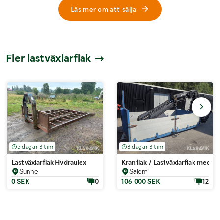
Läs mer om att sälja
Fler lastväxlarflak
5 dagar 3 tim
3 dagar 3 tim
Lastväxlarflak Hydraulex
Kranflak / Lastväxlarflak med k
Sunne
Salem
0 SEK
0
106 000 SEK
12