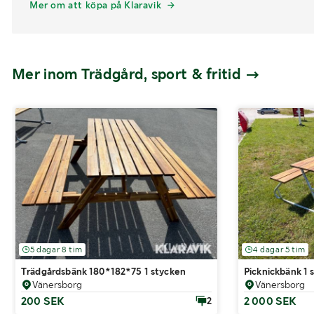
Mer om att köpa på Klaravik
Mer inom Trädgård, sport & fritid
5 dagar 8 tim
4 dagar 5 tim
Trädgårdsbänk 180*182*75 1 stycken
Picknickbänk 1 
Vänersborg
Vänersborg
200 SEK
2 000 SEK
2