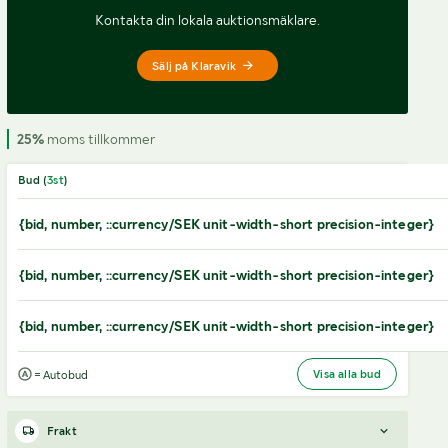
Kontakta din lokala auktionsmäklare.
Sälj på Klaravik
25%
moms tillkommer
Bud (
3
st
)
{bid, number, ::currency/SEK unit-width-short precision-integer}
{bid, number, ::currency/SEK unit-width-short precision-integer}
{bid, number, ::currency/SEK unit-width-short precision-integer}
Visa alla bud
= Autobud
Frakt