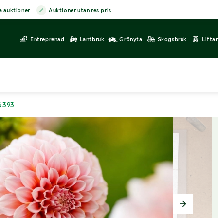
a auktioner
Auktioner utan res.pris
Entreprenad
Lantbruk
Grönyta
Skogsbruk
Lifta
6393