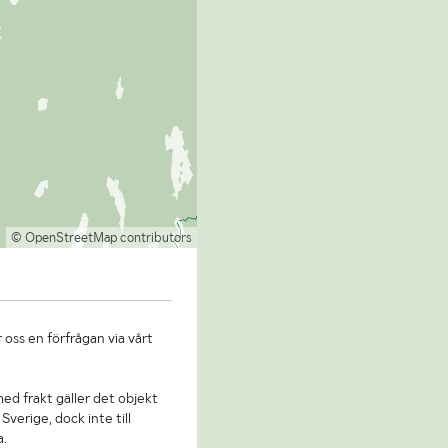
© OpenStreetMap contributors
 oss en förfrågan via vårt
 med frakt gäller det objekt
Sverige, dock inte till
a.