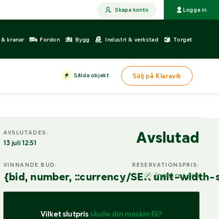
Skapa konto
Logga in
r & kranar
Fordon
Bygg
Industri & verkstad
Torget
Sålda objekt
Sälj på Klaravik
Avslutad
AVSLUTADES:
13 juli 12:51
VINNANDE BUD:
RESERVATIONSPRIS:
{bid, number, ::currency/SEK unit-width-
Inget res.pris
Vilket slutpris 
skulle din maskin få?