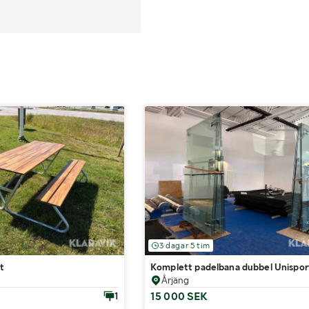
3 dagar 5 tim
st
Komplett padelbana dubbel Unispor
Årjäng
15 000 SEK
1