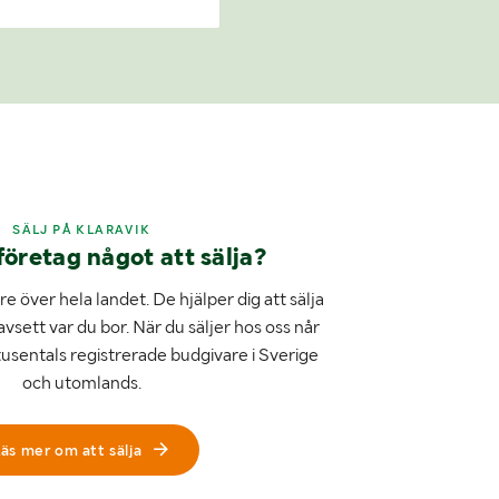
SÄLJ PÅ KLARAVIK
företag något att sälja?
e över hela landet. De hjälper dig att sälja
avsett var du bor. När du säljer hos oss når
tusentals registrerade budgivare i Sverige
och utomlands.
äs mer om att sälja