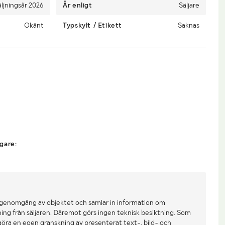
äljningsår 2026
År enligt
Säljare
Okänt
Typskylt / Etikett
Saknas
gare:
 genomgång av objektet och samlar in information om
ing från säljaren. Däremot görs ingen teknisk besiktning. Som
göra en egen granskning av presenterat text-, bild- och