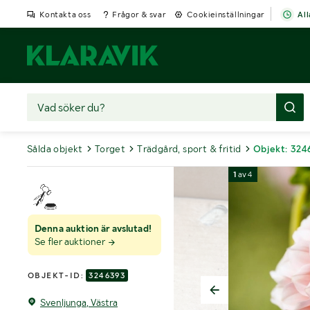
Kontakta oss
Frågor & svar
Cookieinställningar
All
Sålda objekt
Torget
Trädgård, sport & fritid
Objekt: 324
1
av
4
Denna auktion är avslutad!
Se fler auktioner
OBJEKT-ID:
3246393
Svenljunga, Västra