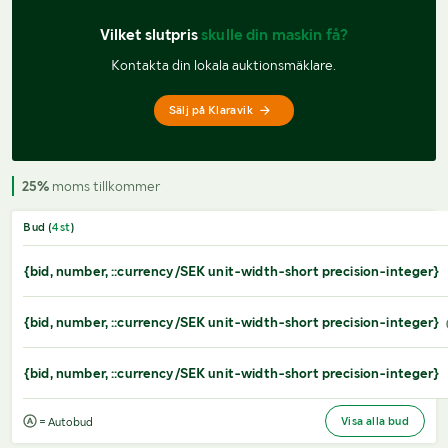
Vilket slutpris 
skulle din maskin få?
Kontakta din lokala auktionsmäklare.
Sälj på Klaravik
25%
moms tillkommer
Bud (
4
st
)
{bid, number, ::currency/SEK unit-width-short precision-integer}
{bid, number, ::currency/SEK unit-width-short precision-integer}
{bid, number, ::currency/SEK unit-width-short precision-integer}
Visa alla bud
= Autobud