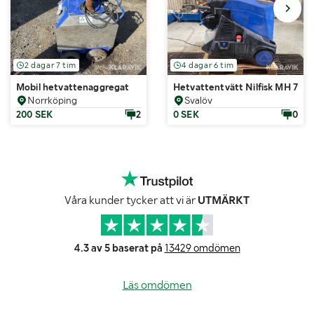
2 dagar 7 tim
4 dagar 6 tim
Mobil hetvattenaggregat
Hetvattentvätt Nilfisk MH 7P-
Norrköping
Svalöv
200 SEK
2
0 SEK
0
Våra kunder tycker att vi är
UTMÄRKT
4.3 av 5 baserat på
13429 omdömen
Läs omdömen