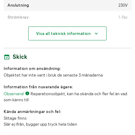
Anslutning
230V
Strömkrav
1-fas
MÅTT OCH VIKT:
Visa all teknisk information
Längd
350mm
Skick
Bredd
290mm
Information om användning:
Höjd
900mm
Objektet har inte varit i bruk de senaste 3 månaderna
LASTHJÄLPSINFORMATION:
Information från nuvarande ägare:
Observera!
Reparationsobjekt, kan ha okända och fler fel än vad
Lasthjälp
Lasthjälp i överenskommelse med säljaren
som känns till
Kända anmärkningar och fel:
Slitage finns
Slår ej ifrån, bygger upp tryck hela tiden