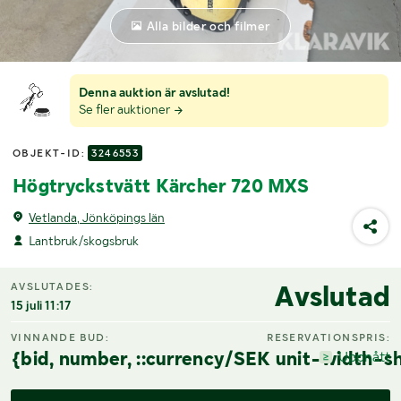
Alla bilder och filmer
Denna auktion är avslutad!
Se fler auktioner
OBJEKT-ID:
3246553
Högtryckstvätt Kärcher 720 MXS
Vetlanda, Jönköpings län
Lantbruk/skogsbruk
Avslutad
AVSLUTADES:
15 juli 11:17
VINNANDE BUD:
RESERVATIONSPRIS:
{bid, number, ::currency/SEK unit-width-sh
Uppnått