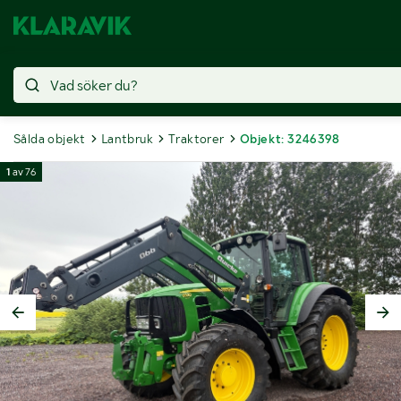
Sålda objekt
Lantbruk
Traktorer
Objekt: 3246398
1
av
76