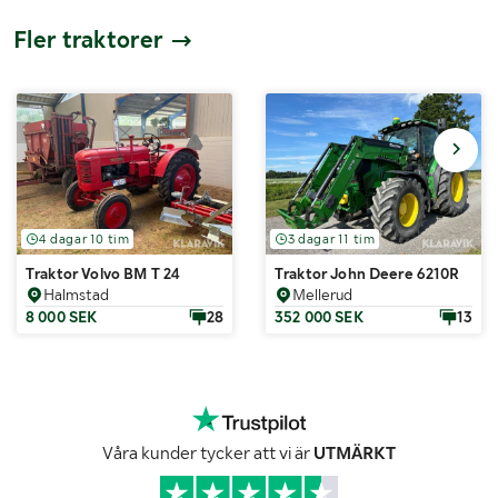
Fler traktorer
4 dagar 10 tim
3 dagar 11 tim
Traktor Volvo BM T 24
Traktor John Deere 6210R
Halmstad
Mellerud
8 000 SEK
28
352 000 SEK
13
Våra kunder tycker att vi är
UTMÄRKT