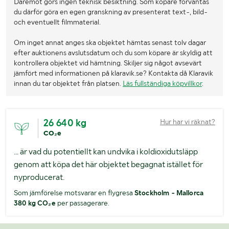
Däremot görs ingen teknisk besiktning. Som köpare förväntas
du därför göra en egen granskning av presenterat text-, bild-
och eventuellt filmmaterial.
Om inget annat anges ska objektet hämtas senast tolv dagar
efter auktionens avslutsdatum och du som köpare är skyldig att
kontrollera objektet vid hämtning. Skiljer sig något avsevärt
jämfört med informationen på klaravik.se? Kontakta då Klaravik
innan du tar objektet från platsen.
Läs fullständiga köpvillkor
.
26 640 kg
Hur har vi räknat?
CO₂e
... är vad du potentiellt kan undvika i koldioxidutsläpp
genom att köpa det här objektet begagnat istället för
nyproducerat.
Som jämförelse motsvarar en flygresa
Stockholm - Mallorca
380 kg CO₂e
per passagerare.