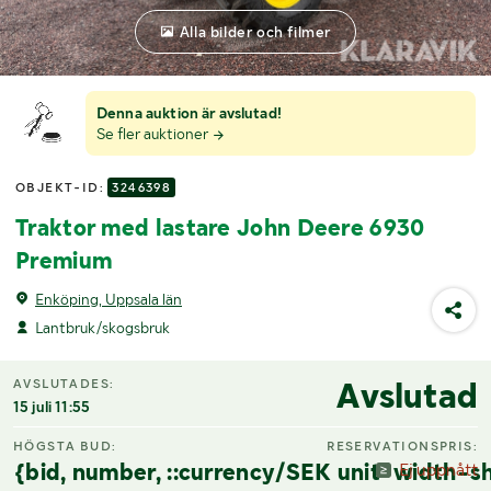
Alla bilder och filmer
Denna auktion är avslutad!
Se fler auktioner
OBJEKT-ID:
3246398
Traktor med lastare John Deere 6930
Premium
Enköping, Uppsala län
Lantbruk/skogsbruk
Avslutad
AVSLUTADES:
15 juli 11:55
HÖGSTA BUD:
RESERVATIONSPRIS:
{bid, number, ::currency/SEK unit-width-sh
Ej uppnått