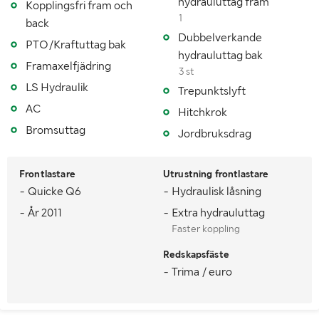
hydrauluttag fram
Kopplingsfri fram och
Fordonsstatus
Avställd
1
back
Senaste godkända besiktning
20070302
Dubbelverkande
PTO/Kraftuttag bak
hydrauluttag bak
Importerad
Nej
Framaxelfjädring
3 st
LS Hydraulik
Trepunktslyft
Antal registrerade ägare
5
AC
Hitchkrok
MÅTT OCH VIKT:
Bromsuttag
Jordbruksdrag
Tjänstevikt (kg)
7200
Frontlastare
Utrustning frontlastare
Lastvikt (kg)
3800
- Quicke Q6
- Hydraulisk låsning
- År 2011
- Extra hydrauluttag
Totalvikt (kg)
11000
Faster koppling
Längd (mm)
5200
Redskapsfäste
- Trima / euro
Bredd (mm)
2550