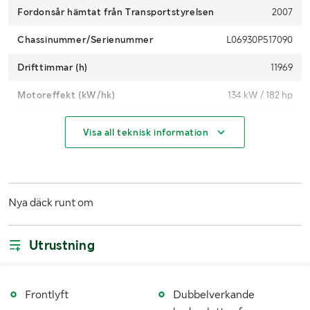
Fordonsår hämtat från Transportstyrelsen
2007
Chassinummer/Serienummer
L06930P517090
Drifttimmar (h)
11969
Motoreffekt (kW/hk)
134 kW / 182 hp
4WD
Ja
Visa all teknisk information
Maxhastighet (km/h)
40
Växellåda
Steglös
Nya däck runt om
Drivmedel
Diesel
Dimensioner däck fram
540/65R28
Utrustning
Dimensioner däck bak
650/65R38
Antal nycklar
1
Frontlyft
Dubbelverkande