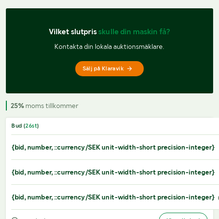
Vilket slutpris 
skulle din maskin få?
Kontakta din lokala auktionsmäklare.
Sälj på Klaravik
25%
moms tillkommer
Bud (
26
st
)
{bid, number, ::currency/SEK unit-width-short precision-integer}
{bid, number, ::currency/SEK unit-width-short precision-integer}
{bid, number, ::currency/SEK unit-width-short precision-integer}