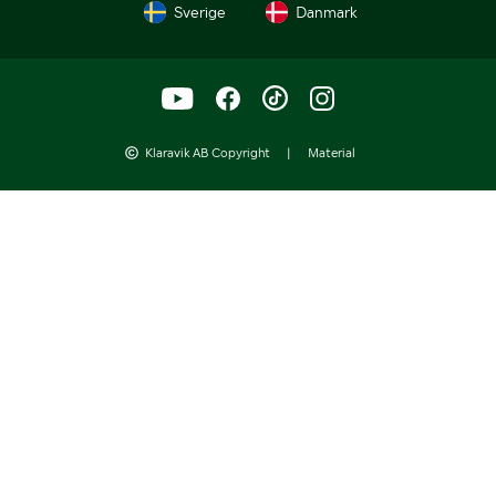
Sverige
Danmark
Klaravik AB Copyright
|
Material